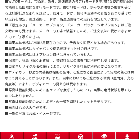
■WLTCモードは、市街地、郊外、高速道路の各走行モードを平均的な使用時間配分
で構成した国際的な走行モードです。市街地モードは、信号や渋滞等の影響を受け
る比較的低速な走行を想定し、郊外モードは、信号や渋滞等の影響をあまり受けな
い走行を想定、高速道路モードは、高速道路等での走行を想定しています。
■「設定あり」「メーカーオプション」「メーカーパッケージオプション」はご注
文時に申し受けます。メーカーの工場で装着するため、ご注文後はお受けできませ
んのでご了承ください。
■車両本体価格は'25年5月現在のもので、予告なく変更となる場合があります。
■車両本体価格はタイヤパンク応急修理キット付の価格です。
■車両本体価格にはオプション価格は含まれていません。
■保険料、税金（除く消費税）、登録料などの諸費用は別途申し受けます。
■自動車リサイクル法の施行により、リサイクル料金が別途必要となります。
■ボディカラーおよび内装色は撮影の条件、ご覧になる画面によって実際の色とは異
なって見えることがあります。また、実車においてもご覧になる環境（屋内外、光の
角度等）により、ボディカラーの見え方は異なります。
■写真は機能説明のために各ランプを点灯したものです。実際の走行状態を示すも
のではありません。
■写真は機能説明のためにボディの一部を切断したカットモデルです。
■画面はハメ込み合成です。
■一部の写真は合成・イメージです。