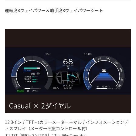
運転席8ウェイパワー＆助手席8ウェイパワーシート
12.3インチTFT
カラーメーター＋マルチインフォメーションデ
＊1
ィスプレイ（メーター照度コントロール付）
＊1. TFT［薄膜トランジスタ］：Thin Film Transistor