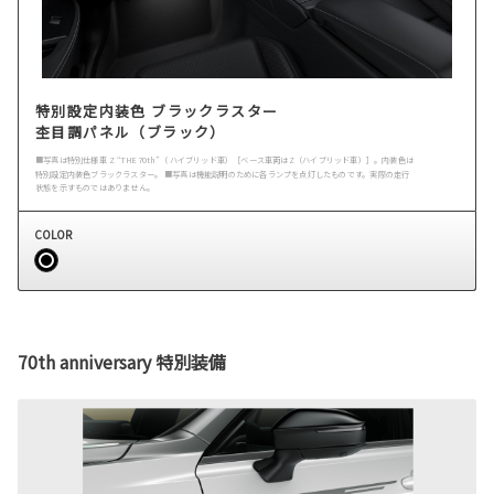
特別設定内装色 ブラックラスター
杢目調パネル（ブラック）
■写真は特別仕様車 Z “THE 70th”（ ハイブリッド車）［ベース車両はZ（ハイブリッド車）］。内装色は
特別設定内装色ブラックラスター。 ■写真は機能説明のために各ランプを点灯したものです。実際の走行
状態を示すものではありません。
COLOR
70th anniversary 特別装備