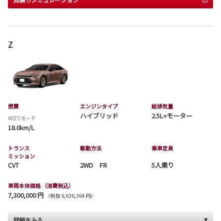
Z
燃費
エンジンタイプ
総排気量
ハイブリッド
2.5L+モーター
WLTCモード
18.0km/L
トランス
駆動方法
乗車定員
ミッション
CVT
2WD FR
5人乗り
車両本体価格
（消費税込）
7,300,000 円
（税抜 6,636,364 円）
詳細をみる