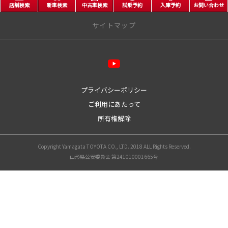
店舗検索
新車検索
中古車検索
試乗予約
入庫予約
お問い合わせ
サイトマップ
店舗情報
山形店
大野目店
プライバシーポリシー
ユーパーク嶋
ご利用にあたって
天童店
所有権解除
寒河江店
新庄店
鶴岡店
Copyright Yamagata TOYOTA CO., LTD. 2018 ALL Rights Reserved.
酒田店
山形県公安委員会 第241010001665号
米沢店
長井店
南陽店
GR Garage山形
CRG Customize Factory
新車ラインナップ