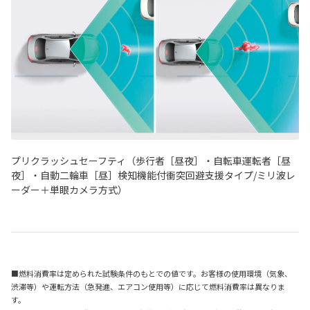
プリクラッシュセーフティ（歩行者［昼夜］・自転車運転者［昼
夜］・自動二輪車［昼］検知機能付衝突回避支援タイプ/ミリ波レ
ーダー＋単眼カメラ方式）
■燃料消費率は定められた試験条件のもとでの値です。お客様の使用環境（気象、
渋滞等）や運転方法（急発進、エアコン使用等）に応じて燃料消費率は異なりま
す。