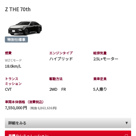
Z THE 70th
燃費
エンジンタイプ
総排気量
ハイブリッド
2.5L+モーター
WLTCモード
18.0km/L
トランス
駆動方法
乗車定員
ミッション
CVT
2WD FR
5人乗り
車両本体価格
（消費税込）
7,550,000 円
（税抜 6,863,636 円）
詳細をみる
見積りシミュレーション