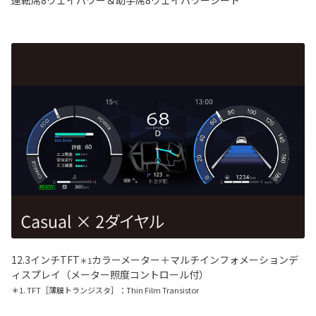
12.3インチTFT
カラーメーター＋マルチインフォメーションデ
＊1
ィスプレイ（メーター照度コントロール付）
＊1. TFT［薄膜トランジスタ］：Thin Film Transistor