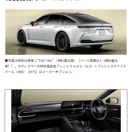
■写真は特別仕様車 Z “THE 70th”（ 燃料電池車）［ベース車両はZ（燃料電池
車）］。ボディカラーの特別設定色プレシャスメタル〈1L5〉×プレシャスホワイト
パール〈090〉［M75］はメーカーオプション。