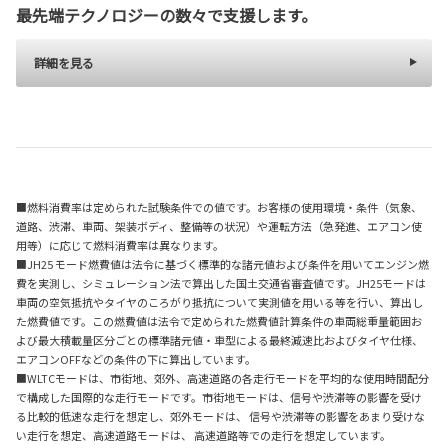
最先端テクノロジーの数々で支援します。
詳細を見る
■燃料消費率は定められた試験条件での値です。お客様の使用環境・条件（気象、
道路、渋滞、車両、架装ボディ、整備等の状況）や運転方法（急発進、エアコン使
用等）に応じて燃料消費率は異なります。
■JH25 モード燃費値は法令に基づく標準的な諸元値および条件を用いてエンジン燃
費を実測し、シミュレーション法で算出した国土交通省審査値です。JH25モードは
車両の空気抵抗やタイヤのころがり抵抗について実測値を用いる等を行い、算出し
た燃費値です。この燃費値は法令で定められた燃費値計算条件の車両総重量範囲お
よび最大積載量区分ごとの標準諸元値・車型による最終減速比およびタイヤ仕様、
エアコンOFFなどの条件の下に算出しています。
■WLTCモードは、市街地、郊外、高速道路の各走行モードを平均的な使用時間配分
で構成した国際的な走行モードです。市街地モードは、信号や渋滞等の影響を受け
る比較的低速な走行を想定し、郊外モードは、 信号や渋滞等の影響をあまり受けな
い走行を想定、高速道路モードは、 高速道路等での走行を想定しています。